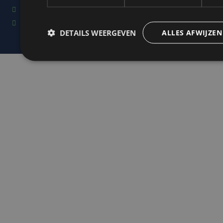
info@ropereclame.nl
043 - 450 18 43
DETAILS WEERGEVEN
ALLES AFWIJZEN