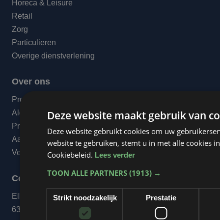
Horeca & Leisure
Retail
Zorg
Particulieren
Overige dienstverlening
Over ons
Projecten
Deze website maakt gebruik van co
Algemene voorwaarden
Privacyverklaring
Deze website gebruikt cookies om uw gebruikerser
Aanleverspecificaties
website te gebruiken, stemt u in met alle cookies
Veelgestelde vragen
Cookiebeleid.
Lees verder
TOON ALLE PARTNERS
(1913) →
Contact
Elkenraderweg 20
Strikt noodzakelijk
Prestatie
6321 BL Wijlre