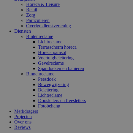
Horeca & Leisure
Retail
Zorg
Particulieren
Overige dienstverlening
Diensten
Buitenreclame
Lichtreclame
Terrasscherm horeca
Horeca parasol
Voertuigbelettering
Gevelreclame
Spandoeken en banieren
Binnenreclame
Peesdoek
Bewegwijzering
Belettering
Lichtreclame
Doosletters en freesletters
Fotobehang
Merkdragers
Projecten
Over ons
Reviews