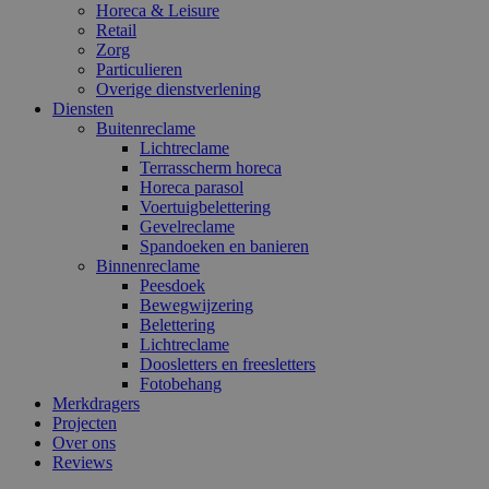
Horeca & Leisure
Retail
Zorg
Particulieren
Overige dienstverlening
Diensten
Buitenreclame
Lichtreclame
Terrasscherm horeca
Horeca parasol
Voertuigbelettering
Gevelreclame
Spandoeken en banieren
Binnenreclame
Peesdoek
Bewegwijzering
Belettering
Lichtreclame
Doosletters en freesletters
Fotobehang
Merkdragers
Projecten
Over ons
Reviews