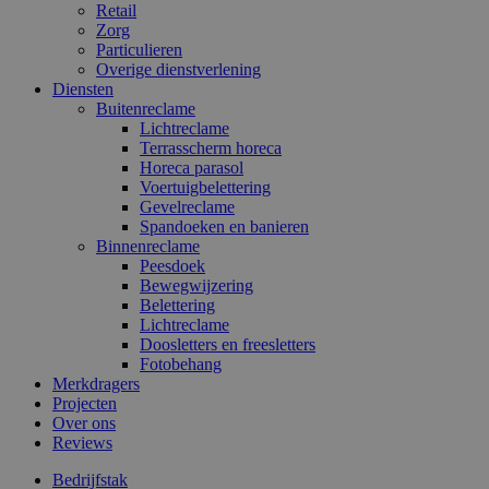
Retail
Zorg
Particulieren
Overige dienstverlening
Diensten
Buitenreclame
Lichtreclame
Terrasscherm horeca
Horeca parasol
Voertuigbelettering
Gevelreclame
Spandoeken en banieren
Binnenreclame
Peesdoek
Bewegwijzering
Belettering
Lichtreclame
Doosletters en freesletters
Fotobehang
Merkdragers
Projecten
Over ons
Reviews
Bedrijfstak