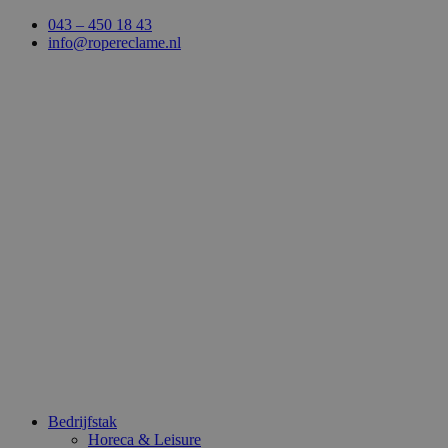
Ga
043 – 450 18 43
naar
info@ropereclame.nl
de
inhoud
Bedrijfstak
Horeca & Leisure