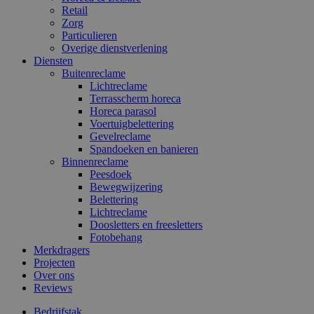
Retail
Zorg
Particulieren
Overige dienstverlening
Diensten
Buitenreclame
Lichtreclame
Terrasscherm horeca
Horeca parasol
Voertuigbelettering
Gevelreclame
Spandoeken en banieren
Binnenreclame
Peesdoek
Bewegwijzering
Belettering
Lichtreclame
Doosletters en freesletters
Fotobehang
Merkdragers
Projecten
Over ons
Reviews
Bedrijfstak