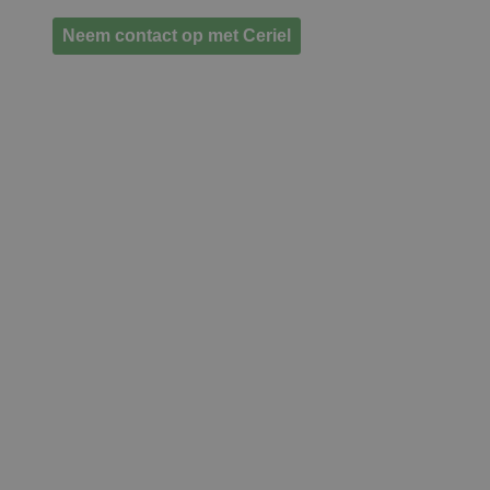
Neem contact op met Ceriel
Wanneer wij een
klantrelatie aangaan, dan is
dit voor de lange termijn.