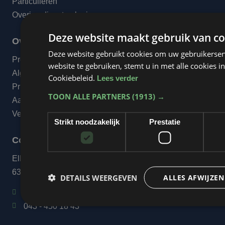
Particulieren
Overige dienstverlening
Deze website maakt gebruik van co
Over ons
Deze website gebruikt cookies om uw gebruikerser
Projecten
website te gebruiken, stemt u in met alle cookies
Algemene voorwaarden
Cookiebeleid.
Lees verder
Privacyverklaring
TOON ALLE PARTNERS
(1913) →
Aanleverspecificaties
Veelgestelde vragen
Strikt noodzakelijk
Prestatie
Contact
Elkenraderweg 20
6321 BL Wijlre
DETAILS WEERGEVEN
ALLES AFWIJZEN
info@ropereclame.nl
043 - 450 18 43