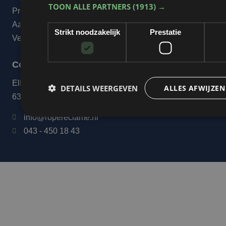
TOON ALLE PARTNERS
(1913) →
Privacyverklaring
Aanleverspecificaties
Strikt noodzakelijk
Prestatie
Veelgestelde vragen
Contact
Elkenraderweg 20
DETAILS WEERGEVEN
ALLES AFWIJZEN
6321 BL Wijlre
info@ropereclame.nl
043 - 450 18 43