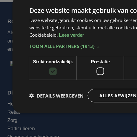
Deze website maakt gebruik van co
Deze website gebruikt cookies om uw gebruikerser
Rope Reclameproducties
website te gebruiken, stemt u in met alle cookies
Als erkend Si’Bon signbedrijf ontwerpen, produceren en
Cookiebeleid.
Lees verder
onderhouden wij jouw ultieme merkbeleving in binnen-
TOON ALLE PARTNERS
(1913) →
en buitenreclame door héél Nederland.
Strikt noodzakelijk
Prestatie
Diensten
DETAILS WEERGEVEN
ALLES AFWIJZEN
Horeca & Leisure
Retail
Zorg
Particulieren
Overige dienstverlening